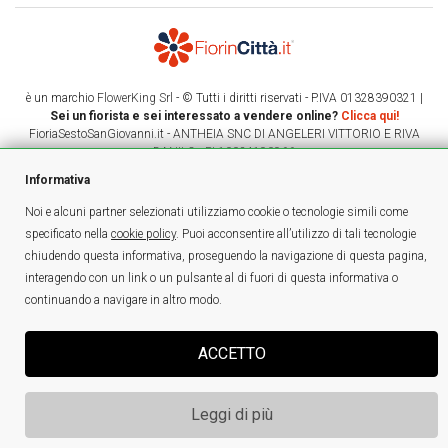
è un marchio
FlowerKing Srl
- © Tutti i diritti riservati - P.IVA 01328390321 |
Sei un fiorista e sei interessato a vendere online?
Clicca qui!
FioriaSestoSanGiovanni.it - ANTHEIA SNC DI ANGELERI VITTORIO E RIVA
DANILO - PI:10034190966
Informativa
Noi e alcuni partner selezionati utilizziamo cookie o tecnologie simili come
specificato nella
cookie policy
. Puoi acconsentire all’utilizzo di tali tecnologie
chiudendo questa informativa, proseguendo la navigazione di questa pagina,
interagendo con un link o un pulsante al di fuori di questa informativa o
continuando a navigare in altro modo.
ATTENZIONE: SOSPESI NUOVI ORDINI PER CONSEGNE DAL 07/08
ACCETTO
AL 03/09
(FERIE)
GLI ORDINI GIÀ EFFETTUATI SARANNO CONSEGNATI
Leggi di più
REGOLARMENTE