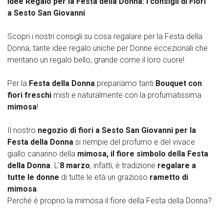
Idee Regalo per la Festa della Donna: i consigli di Fiori
a Sesto San Giovanni
Scopri i nostri consigli su cosa regalare per la Festa della
Donna, tante idee regalo uniche per Donne eccezionali che
meritano un regalo bello, grande come il loro cuore!
Per la
Festa della Donna
prepariamo tanti
Bouquet con
fiori freschi
misti e naturalmente con la profumatissima
mimosa
!
Il nostro
negozio di fiori a Sesto San Giovanni
per la
Festa della Donna
si riempie del profumo e del vivace
giallo canarino della
mimosa, il fiore simbolo della Festa
della Donna
. L’
8 marzo
, infatti, è tradizione
regalare a
tutte le donne
di tutte le età un grazioso
rametto di
mimosa
.
Perché è proprio la mimosa il fiore della Festa della Donna?